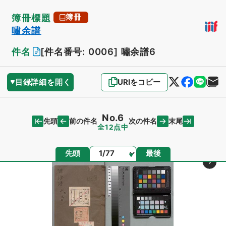
簿冊標題
簿冊
嘯余譜
件名
[件名番号: 0006]
嘯余譜6
目録詳細を開く
URIをコピー
No.6
先頭
末尾
前の件名
次の件名
全12点中
ページ
先頭
最後