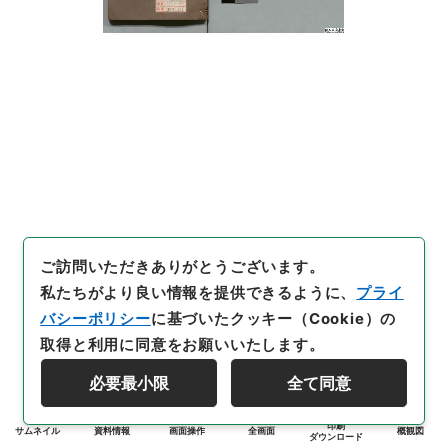
ご訪問いただきありがとうございます。
私たちがより良い情報を提供できるように、
プライ
バシーポリシー
に基づいたクッキー（Cookie）の
取得と利用に同意をお願いいたします。
必要最小限
全て同意
印刷
サムネイル
資料情報
画面操作
全画面
概観図
ダウンロード