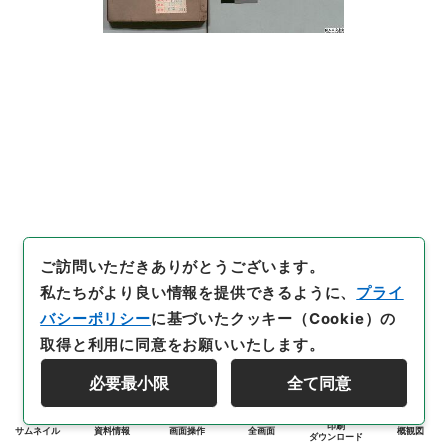
ご訪問いただきありがとうございます。
私たちがより良い情報を提供できるように、
プライ
バシーポリシー
に基づいたクッキー（Cookie）の
取得と利用に同意をお願いいたします。
必要最小限
全て同意
印刷
サムネイル
資料情報
画面操作
全画面
概観図
ダウンロード