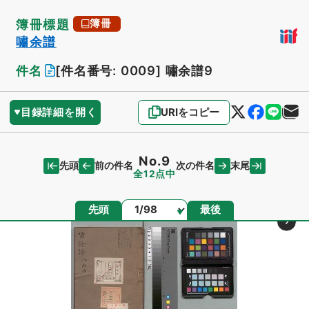
簿冊標題
簿冊
嘯余譜
件名
[件名番号: 0009]
嘯余譜9
目録詳細を開く
URIをコピー
No.9
先頭
末尾
前の件名
次の件名
全12点中
ページ
先頭
最後