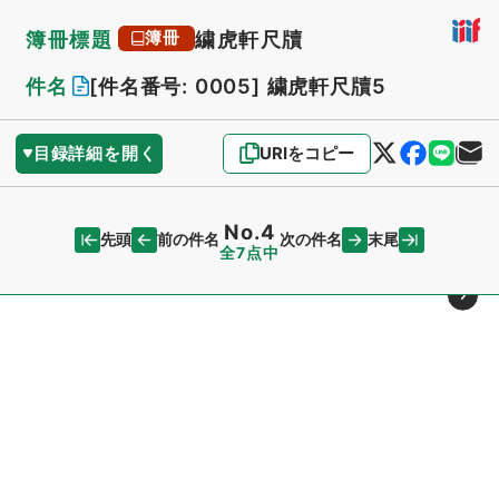
簿冊標題
繍虎軒尺牘
簿冊
件名
[件名番号: 0005]
繍虎軒尺牘5
目録詳細を開く
URIをコピー
No.4
先頭
末尾
前の件名
次の件名
全7点中