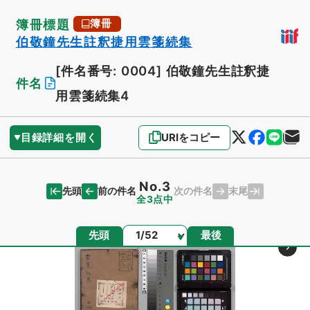
簿冊標題
簿冊
伯敬鐘先生註釈捷用雲箋続集
[件名番号: 0004]
伯敬鐘先生註釈捷
件名
用雲箋続集4
目録詳細を開く
URIをコピー
No.3
先頭
末尾
前の件名
次の件名
全3点中
ページ
先頭
最後