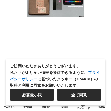
ご訪問いただきありがとうございます。
私たちがより良い情報を提供できるように、
プライ
バシーポリシー
に基づいたクッキー（Cookie）の
取得と利用に同意をお願いいたします。
必要最小限
全て同意
印刷
サムネイル
資料情報
画面操作
全画面
概観図
ダウンロード