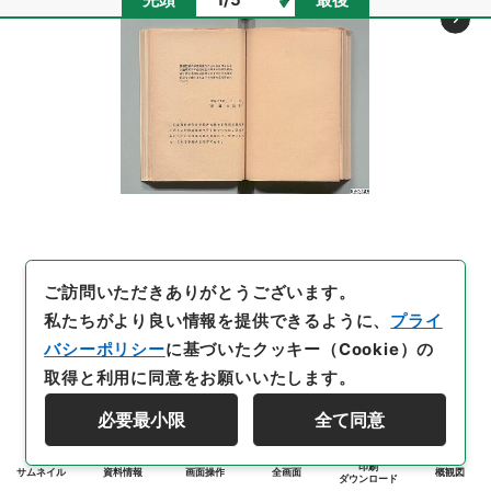
ご訪問いただきありがとうございます。
私たちがより良い情報を提供できるように、
プライ
バシーポリシー
に基づいたクッキー（Cookie）の
取得と利用に同意をお願いいたします。
必要最小限
全て同意
印刷
サムネイル
資料情報
画面操作
全画面
概観図
ダウンロード