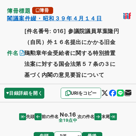
簿冊標題
簿冊
閣議案件綴・昭和３９年４月１４日
[件名番号: 016]
参議院議員草葉隆円
（自民）外１６名提出にかかる旧金
件名
鵄勲章年金受給者に関する特別措置
法案に対する国会法第５７条の３に
基づく内閣の意見要旨について
目録詳細を開く
URIをコピー
No.16
先頭
末尾
前の件名
次の件名
全19点中
ページ
先頭
最後