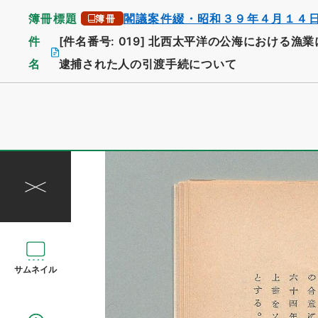
簿冊標題
閣議案件綴・昭和３９年４月１４
簿冊
件
[件名番号: 019]
北西太平洋の公海における漁業
名
逮捕された人の引渡手続について
サムネイル