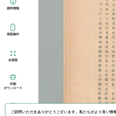
資料情報
画面操作
全画面
印刷
ダウンロード
ご訪問いただきありがとうございます。
私たちがより良い情
概観図