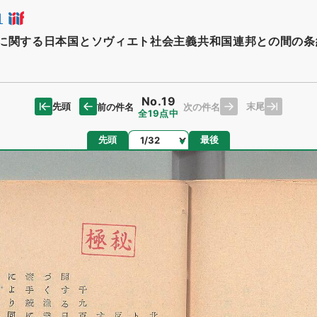
日
に関する日本国とソヴィエト社会主義共和国連邦との間の条
No.19
先頭
末尾
前の件名
次の件名
全19点中
ページ
先頭
最後