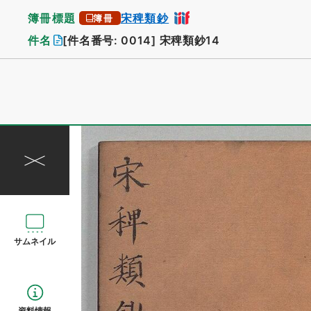
簿冊標題
宋稗類鈔
簿冊
件名
[件名番号: 0014]
宋稗類鈔14
サムネイル
資料情報