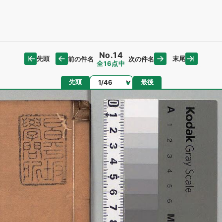
No.14
先頭
末尾
前の件名
次の件名
全16点中
ページ
先頭
最後