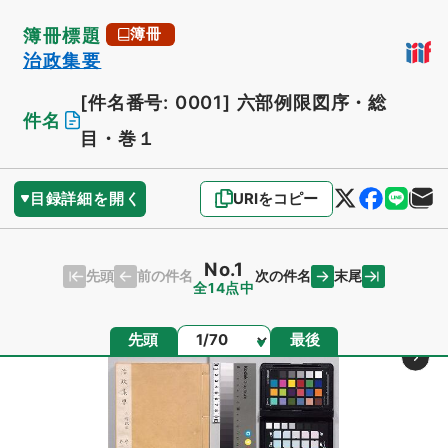
簿冊標題
簿冊
治政集要
[件名番号: 0001]
六部例限図序・総
件名
目・巻１
目録詳細を開く
URIをコピー
No.1
先頭
末尾
前の件名
次の件名
全14点中
ページ
先頭
最後