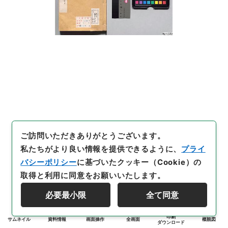
ご訪問いただきありがとうございます。
私たちがより良い情報を提供できるように、
プライ
バシーポリシー
に基づいたクッキー（Cookie）の
取得と利用に同意をお願いいたします。
必要最小限
全て同意
印刷
サムネイル
資料情報
画面操作
全画面
概観図
ダウンロード