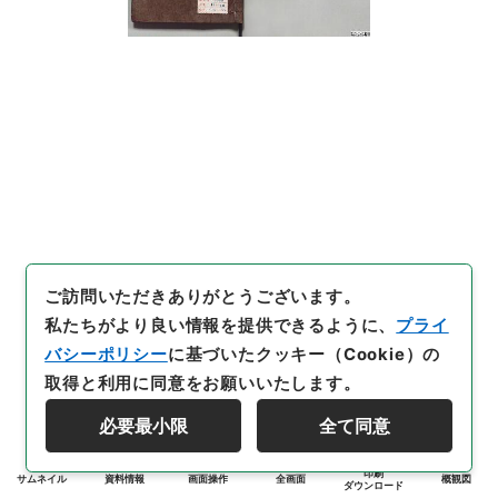
ご訪問いただきありがとうございます。
私たちがより良い情報を提供できるように、
プライ
バシーポリシー
に基づいたクッキー（Cookie）の
取得と利用に同意をお願いいたします。
必要最小限
全て同意
印刷
サムネイル
資料情報
画面操作
全画面
概観図
ダウンロード