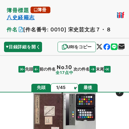
簿冊標題
簿冊
八史経籍志
件名
[件名番号: 0010]
宋史芸文志７・８
目録詳細を開く
URIをコピー
No.10
先頭
末尾
前の件名
次の件名
全17点中
ページ
先頭
最後