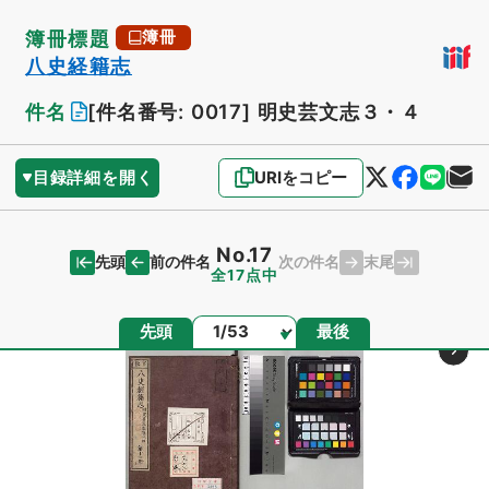
簿冊標題
簿冊
八史経籍志
件名
[件名番号: 0017]
明史芸文志３・４
目録詳細を開く
URIをコピー
No.17
先頭
末尾
前の件名
次の件名
全17点中
ページ
先頭
最後