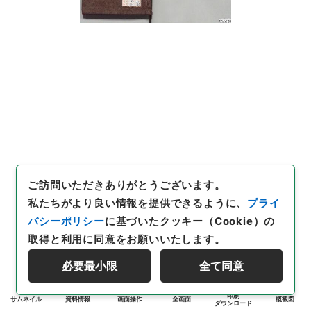
ご訪問いただきありがとうございます。
私たちがより良い情報を提供できるように、
プライ
バシーポリシー
に基づいたクッキー（Cookie）の
取得と利用に同意をお願いいたします。
必要最小限
全て同意
印刷
サムネイル
資料情報
画面操作
全画面
概観図
ダウンロード