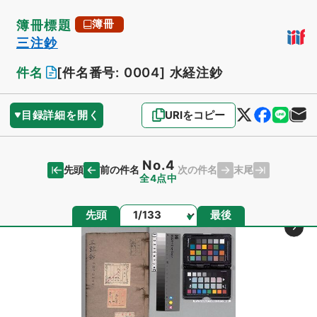
簿冊標題
簿冊
三注鈔
件名
[件名番号: 0004]
水経注鈔
目録詳細を開く
URIをコピー
No.4
先頭
末尾
前の件名
次の件名
全4点中
ページ
先頭
最後