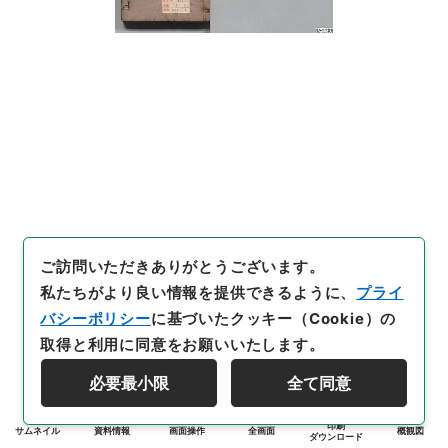
ご訪問いただきありがとうございます。
私たちがより良い情報を提供できるように、
プライ
バシーポリシー
に基づいたクッキー（Cookie）の
取得と利用に同意をお願いいたします。
必要最小限
全て同意
印刷
サムネイル
資料情報
画面操作
全画面
概観図
ダウンロード