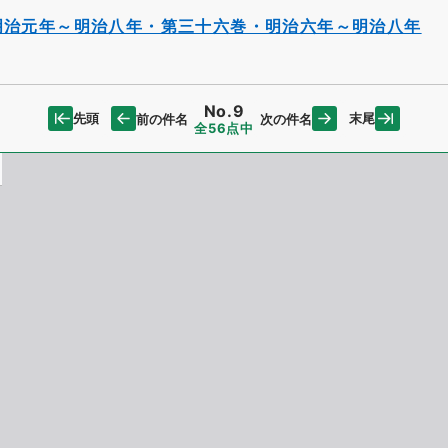
明治元年～明治八年・第三十六巻・明治六年～明治八年
No.9
先頭
末尾
前の件名
次の件名
全56点中