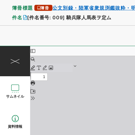
簿冊標題
公文別録・陸軍省衆規渕鑑抜粋・
簿冊
件名
[件名番号: 009]
騎兵隊人馬表ヲ定ム
サムネイル
資料情報