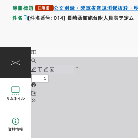
簿冊標題
公文別録・陸軍省衆規渕鑑抜粋・
簿冊
件名
[件名番号: 014]
長崎函館砲台附人員表ヲ定ム
サムネイル
資料情報