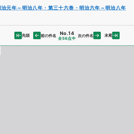
明治元年～明治八年・第三十六巻・明治六年～明治八年
No.14
先頭
末尾
前の件名
次の件名
全56点中