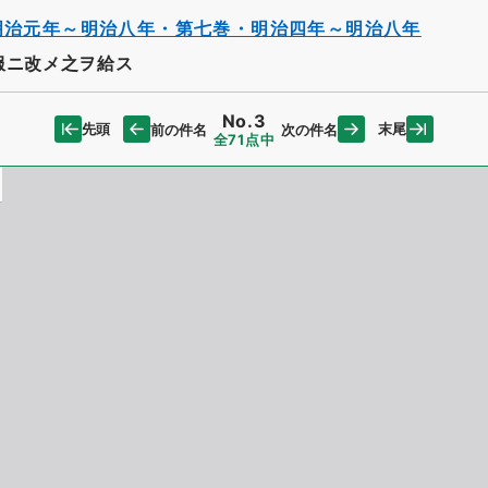
明治元年～明治八年・第七巻・明治四年～明治八年
服ニ改メ之ヲ給ス
No.3
先頭
末尾
前の件名
次の件名
全71点中