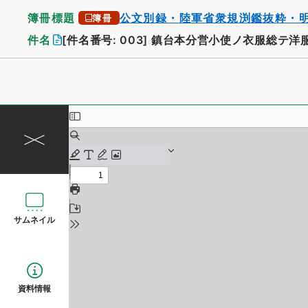
簿冊標題
公文別録・陸軍省衆規渕鑑抜粋・
簿冊
件名
[件名番号: 003]
鎮台本分営小使ノ衣服総テ洋
サムネイル
資料情報