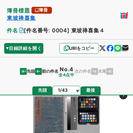
簿冊標題
簿冊
東坡禅喜集
件名
[件名番号: 0004]
東坡禅喜集４
目録詳細を開く
URIをコピー
No.4
先頭
末尾
前の件名
次の件名
全4点中
ページ
先頭
最後