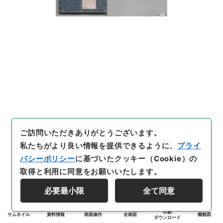
ご訪問いただきありがとうございます。
私たちがより良い情報を提供できるように、
プライ
バシーポリシー
に基づいたクッキー（Cookie）の
取得と利用に同意をお願いいたします。
必要最小限
全て同意
印刷
サムネイル
資料情報
画面操作
全画面
概観図
ダウンロード