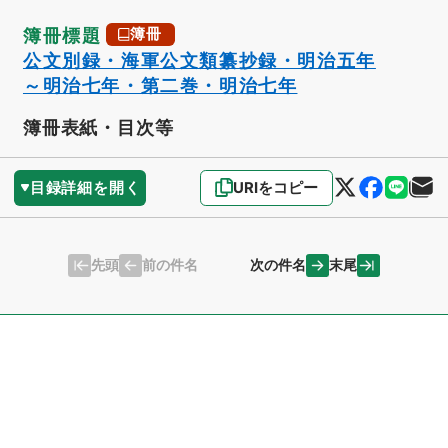
簿冊標題
簿冊
公文別録・海軍公文類纂抄録・明治五年
～明治七年・第二巻・明治七年
簿冊表紙・目次等
目録詳細を開く
URIをコピー
先頭
末尾
前の件名
次の件名