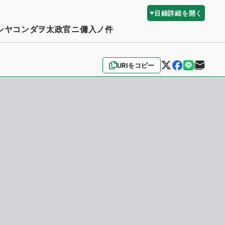
目録詳細を開く
シヤコンダヲ太政官ニ傭入ノ件
URIをコピー