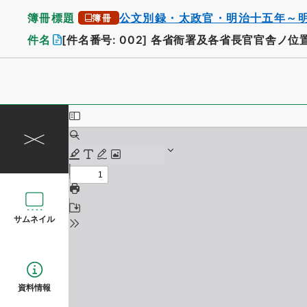
簿冊標題
公文別録・太政官・明治十五年～
簿冊
件名
[件名番号: 002]
各省衙署及各省長官官舎ノ位
サムネイル
資料情報