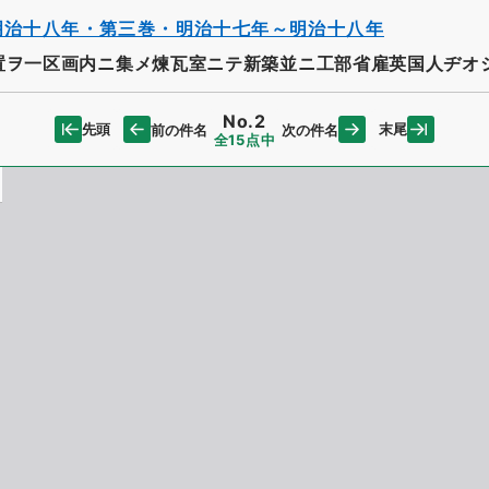
明治十八年・第三巻・明治十七年～明治十八年
置ヲ一区画内ニ集メ煉瓦室ニテ新築並ニ工部省雇英国人ヂオ
No.2
先頭
末尾
前の件名
次の件名
全15点中