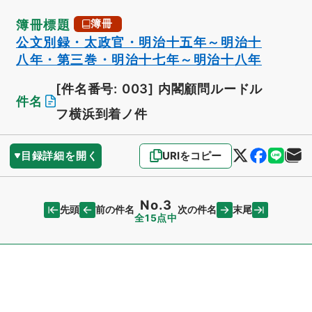
簿冊標題
簿冊
公文別録・太政官・明治十五年～明治十
八年・第三巻・明治十七年～明治十八年
[件名番号: 003]
内閣顧問ルードル
件名
フ横浜到着ノ件
目録詳細を開く
URIをコピー
No.3
先頭
末尾
前の件名
次の件名
全15点中