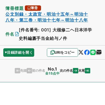
簿冊標題
簿冊
公文別録・太政官・明治十五年～明治十
八年・第三巻・明治十七年～明治十八年
[件名番号: 001]
大槻修二ヘ日本洋学
件名
史料編纂手当金給与ノ件
目録詳細を開く
URIをコピー
No.1
先頭
末尾
前の件名
次の件名
全15点中