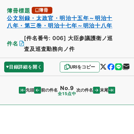
簿冊標題
簿冊
公文別録・太政官・明治十五年～明治十
八年・第三巻・明治十七年～明治十八年
[件名番号: 006]
大臣参議護衛ノ巡
件名
査及巡査勤務向ノ件
目録詳細を開く
URIをコピー
No.9
先頭
末尾
前の件名
次の件名
全15点中