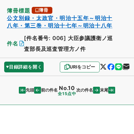
簿冊標題
簿冊
公文別録・太政官・明治十五年～明治十
八年・第三巻・明治十七年～明治十八年
[件名番号: 006]
大臣参議護衛ノ巡
件名
査部長及巡査管理方ノ件
目録詳細を開く
URIをコピー
No.10
先頭
末尾
前の件名
次の件名
全15点中