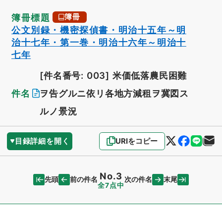
簿冊標題
簿冊
公文別録・機密探偵書・明治十五年～明
治十七年・第一巻・明治十六年～明治十
七年
[件名番号: 003]
米価低落農民困難
件名
ヲ告グルニ依リ各地方減租ヲ冀図ス
ルノ景況
目録詳細を開く
URIをコピー
No.3
先頭
末尾
前の件名
次の件名
全7点中