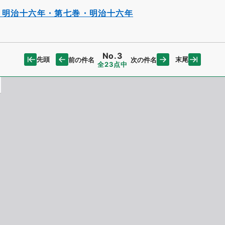
・明治十六年・第七巻・明治十六年
No.3
先頭
末尾
前の件名
次の件名
全23点中