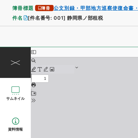
簿冊標題
公文別録・甲部地方巡察使復命書
簿冊
件名
[件名番号: 001]
静岡県ノ部租税
サムネイル
資料情報