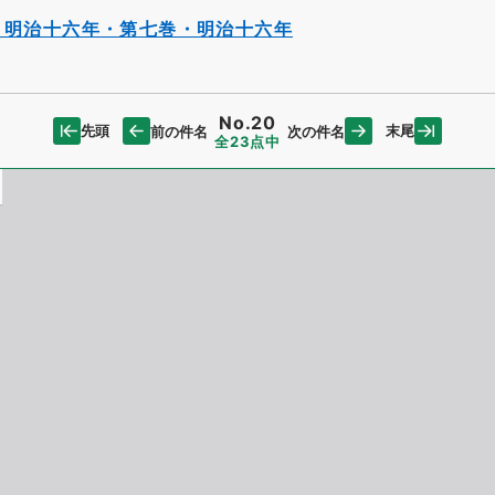
・明治十六年・第七巻・明治十六年
No.20
先頭
末尾
前の件名
次の件名
全23点中