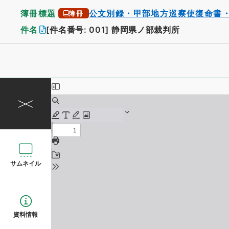
簿冊標題
公文別録・甲部地方巡察使復命書
簿冊
件名
[件名番号: 001]
静岡県ノ部裁判所
サムネイル
資料情報