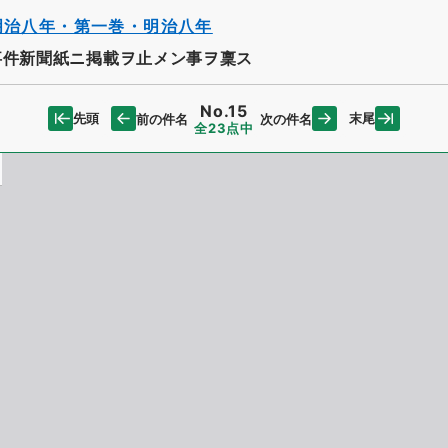
明治八年・第一巻・明治八年
事件新聞紙ニ掲載ヲ止メン事ヲ稟ス
No.15
先頭
末尾
前の件名
次の件名
全23点中