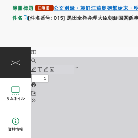
簿冊標題
公文別録・朝鮮江華島砲撃始末・
簿冊
件名
[件名番号: 015]
黒田全権弁理大臣朝鮮国関係
サムネイル
資料情報