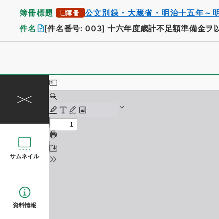
簿冊標題
公文別録・大蔵省・明治十五年～
簿冊
件名
[件名番号: 003]
十六年度歳計不足額準備金ヲ
サムネイル
資料情報