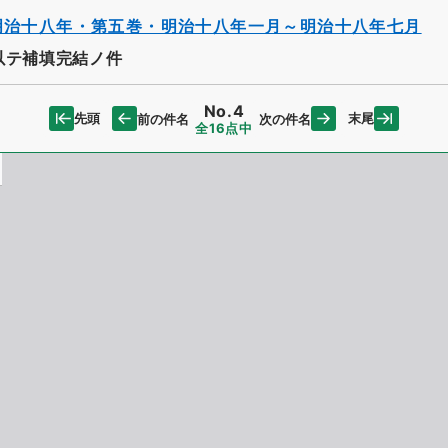
明治十八年・第五巻・明治十八年一月～明治十八年七月
以テ補填完結ノ件
No.4
先頭
末尾
前の件名
次の件名
全16点中