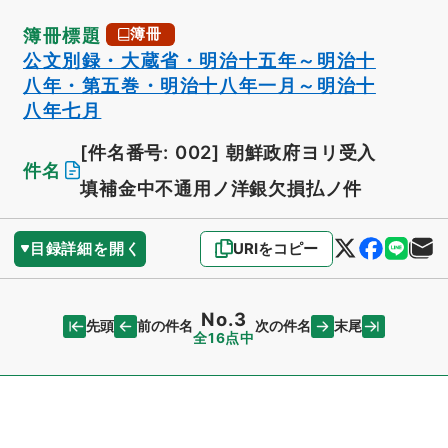
簿冊標題
簿冊
公文別録・大蔵省・明治十五年～明治十
八年・第五巻・明治十八年一月～明治十
八年七月
[件名番号: 002]
朝鮮政府ヨリ受入
件名
填補金中不通用ノ洋銀欠損払ノ件
目録詳細を開く
URIをコピー
No.3
先頭
末尾
前の件名
次の件名
全16点中