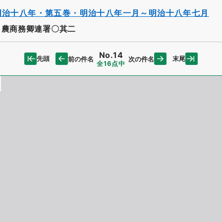
明治十八年・第五巻・明治十八年一月～明治十八年七月
・農商務卿連署〇其二
No.14
先頭
末尾
前の件名
次の件名
全16点中