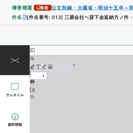
簿冊標題
公文別録・大蔵省・明治十五年～
簿冊
件名
[件名番号: 013]
三菱会社ヘ貸下金返納方ノ件
サムネイル
資料情報