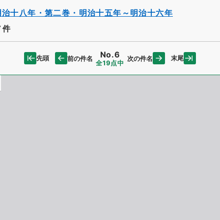
明治十八年・第二巻・明治十五年～明治十六年
ノ件
No.6
先頭
末尾
前の件名
次の件名
全19点中