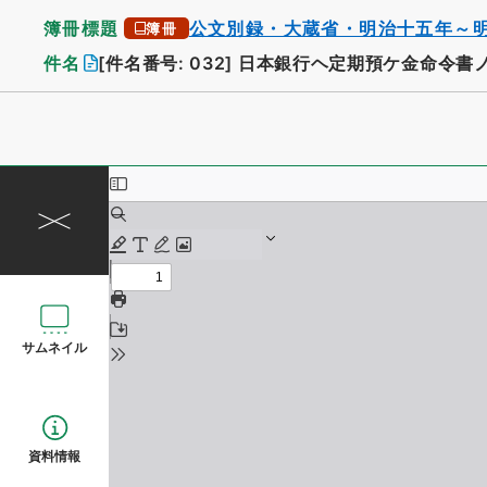
簿冊標題
公文別録・大蔵省・明治十五年～
簿冊
件名
[件名番号: 032]
日本銀行ヘ定期預ケ金命令書
サムネイル
資料情報