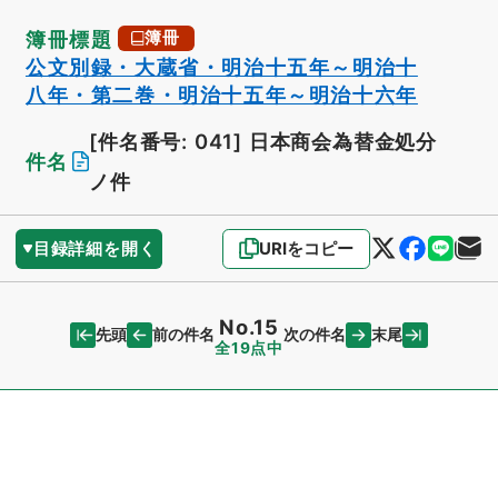
簿冊標題
簿冊
公文別録・大蔵省・明治十五年～明治十
八年・第二巻・明治十五年～明治十六年
[件名番号: 041]
日本商会為替金処分
件名
ノ件
目録詳細を開く
URIをコピー
No.15
先頭
末尾
前の件名
次の件名
全19点中