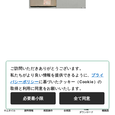
ご訪問いただきありがとうございます。
私たちがより良い情報を提供できるように、
プライ
バシーポリシー
に基づいたクッキー（Cookie）の
取得と利用に同意をお願いいたします。
必要最小限
全て同意
印刷
サムネイル
資料情報
画面操作
全画面
概観図
ダウンロード