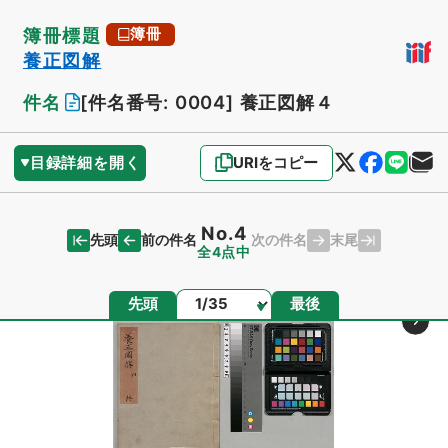
簿冊標題
簿冊
養正図解
件名
[件名番号: 0004]
養正図解４
目録詳細を開く
URIをコピー
No.4
先頭
末尾
前の件名
次の件名
全4点中
ページ
先頭
最後