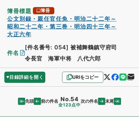
簿冊標題
簿冊
公文別録・親任官任免・明治二十二年～
昭和二十二年・第三巻・明治四十三年～
大正六年
[件名番号: 054]
被補舞鶴鎮守府司
件名
令長官 海軍中将 八代六郎
目録詳細を開く
URIをコピー
No.54
先頭
末尾
前の件名
次の件名
全123点中