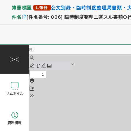
簿冊標題
公文別録・臨時制度整理局書類・
簿冊
件名
[件名番号: 006]
臨時制度整理ニ関スル書類○
サムネイル
資料情報