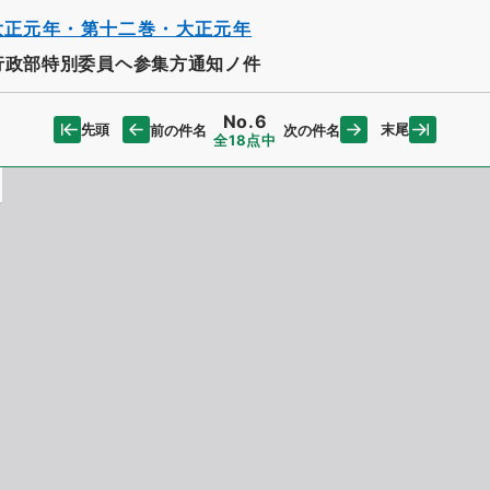
大正元年・第十二巻・大正元年
行政部特別委員ヘ参集方通知ノ件
No.6
先頭
末尾
前の件名
次の件名
全18点中