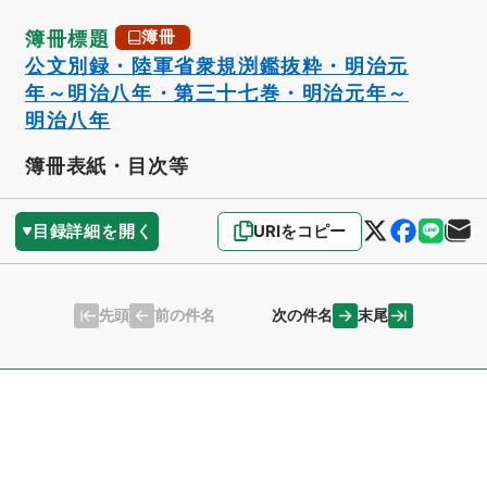
簿冊標題
簿冊
公文別録・陸軍省衆規渕鑑抜粋・明治元
年～明治八年・第三十七巻・明治元年～
明治八年
簿冊表紙・目次等
目録詳細を開く
URIをコピー
先頭
末尾
前の件名
次の件名