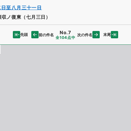
二日至八月三十一日
領収ノ復柬（七月三日）
No.7
先頭
末尾
前の件名
次の件名
全104点中