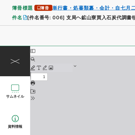
簿冊標題
単行書・処蕃類纂・会計・自七月
簿冊
件名
[件名番号: 006]
支局ヘ鉱山寮買入石炭代調書
サムネイル
資料情報