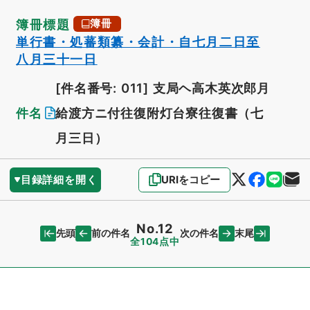
簿冊標題
簿冊
単行書・処蕃類纂・会計・自七月二日至
八月三十一日
[件名番号: 011]
支局ヘ高木英次郎月
件名
給渡方ニ付往復附灯台寮往復書（七
月三日）
目録詳細を開く
URIをコピー
No.12
先頭
末尾
前の件名
次の件名
全104点中