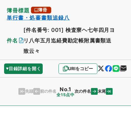
簿冊標題
簿冊
単行書・処蕃書類追録八
[件名番号: 001]
検査寮ヘ七年四月ヨ
件名
リ八年五月迄経費勘定帳附属書類送
致云々
目録詳細を開く
URIをコピー
No.1
先頭
末尾
前の件名
次の件名
全15点中