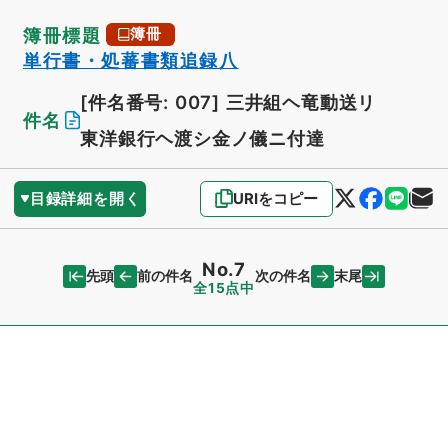
簿冊標題
簿冊
単行書・処蕃書類追録八
[件名番号: 007]
三井組ヘ竜動送リ
件名
東洋銀行ヘ渡シ金ノ儀ニ付達
目録詳細を開く
URIをコピー
No.7
先頭
末尾
前の件名
次の件名
全15点中