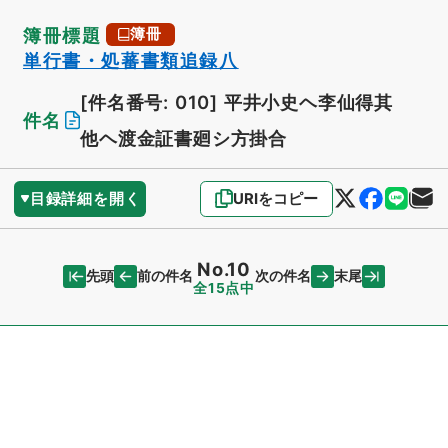
簿冊標題
簿冊
単行書・処蕃書類追録八
[件名番号: 010]
平井小史ヘ李仙得其
件名
他ヘ渡金証書廻シ方掛合
目録詳細を開く
URIをコピー
No.10
先頭
末尾
前の件名
次の件名
全15点中