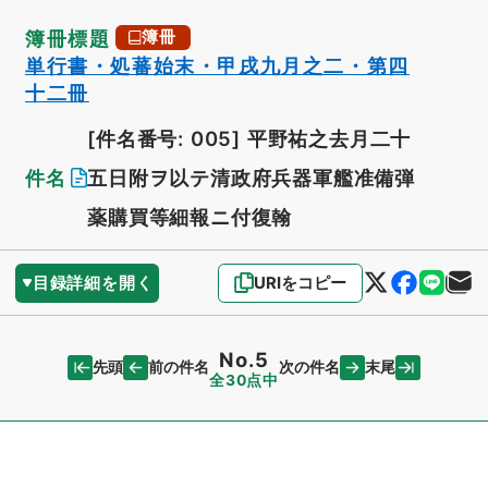
簿冊標題
簿冊
単行書・処蕃始末・甲戌九月之二・第四
十二冊
[件名番号: 005]
平野祐之去月二十
件名
五日附ヲ以テ清政府兵器軍艦准備弾
薬購買等細報ニ付復翰
目録詳細を開く
URIをコピー
No.5
先頭
末尾
前の件名
次の件名
全30点中