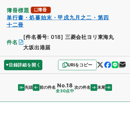
簿冊標題
簿冊
単行書・処蕃始末・甲戌九月之二・第四
十二冊
[件名番号: 018]
三菱会社ヨリ東海丸
件名
大坂出港届
目録詳細を開く
URIをコピー
No.18
先頭
末尾
前の件名
次の件名
全30点中