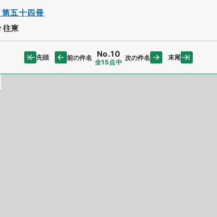
・第五十四冊
々往柬
No.10
先頭
末尾
前の件名
次の件名
全15点中