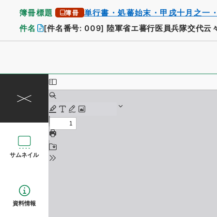
簿冊標題
単行書・処蕃始末・甲戌十月之一
簿冊
件名
[件名番号: 009]
陸軍省エ蕃行医員兵隊交代云
サムネイル
資料情報