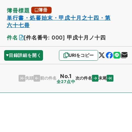
簿冊標題
簿冊
単行書・処蕃始末・甲戌十月之十四・第
六十七冊
件名
[件名番号: 000]
甲戌十月ノ十四
目録詳細を開く
URIをコピー
No.1
先頭
末尾
前の件名
次の件名
全27点中