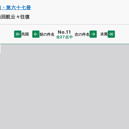
四・第六十七冊
船回航云々往復
No.11
先頭
末尾
前の件名
次の件名
全27点中