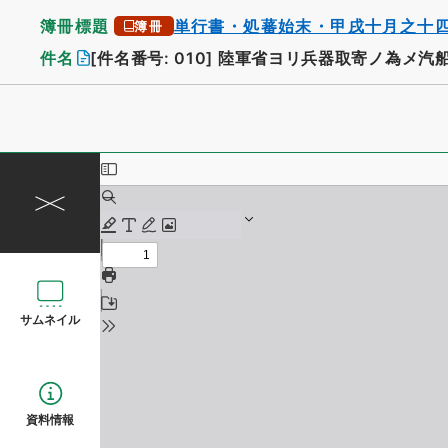
簿冊標題
単行書・処蕃始末・甲戌十月之十
簿冊
件名
[件名番号: 010]
陸軍省ヨリ兵器取寄ノ為メ汽
サムネイル
資料情報