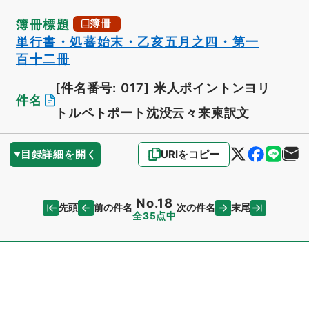
簿冊標題
簿冊
単行書・処蕃始末・乙亥五月之四・第一
百十二冊
[件名番号: 017]
米人ポイントンヨリ
件名
トルペトポート沈没云々来柬訳文
目録詳細を開く
URIをコピー
No.18
先頭
末尾
前の件名
次の件名
全35点中