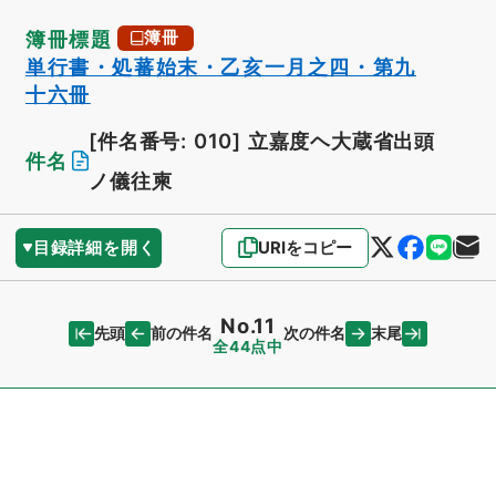
簿冊標題
簿冊
単行書・処蕃始末・乙亥一月之四・第九
十六冊
[件名番号: 010]
立嘉度ヘ大蔵省出頭
件名
ノ儀往柬
目録詳細を開く
URIをコピー
No.11
先頭
末尾
前の件名
次の件名
全44点中