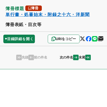
簿冊標題
簿冊
単行書・処蕃始末・附録之十六・洋新聞
簿冊表紙・目次等
目録詳細を開く
URIをコピー
先頭
末尾
前の件名
次の件名