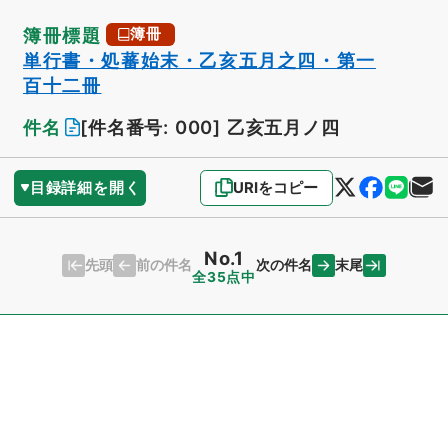
簿冊標題
簿冊
単行書・処蕃始末・乙亥五月之四・第一
百十二冊
件名
[件名番号: 000]
乙亥五月ノ四
目録詳細を開く
URIをコピー
No.1
先頭
末尾
前の件名
次の件名
全35点中