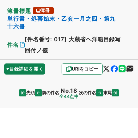
簿冊標題
簿冊
単行書・処蕃始末・乙亥一月之四・第九
十六冊
[件名番号: 017]
大蔵省ヘ洋籍目録写
件名
回付ノ儀
目録詳細を開く
URIをコピー
No.18
先頭
末尾
前の件名
次の件名
全44点中