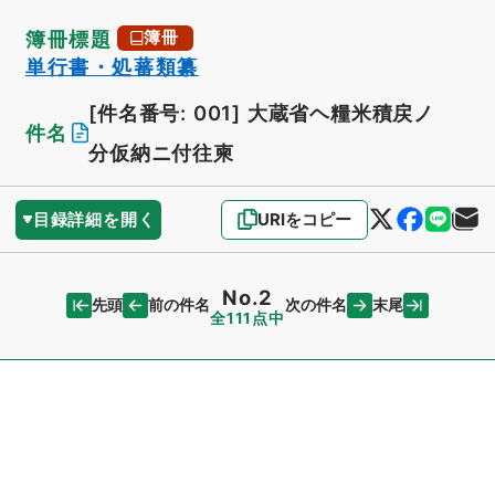
簿冊標題
簿冊
単行書・処蕃類纂
[件名番号: 001]
大蔵省ヘ糧米積戻ノ
件名
分仮納ニ付往柬
目録詳細を開く
URIをコピー
No.2
先頭
末尾
前の件名
次の件名
全111点中